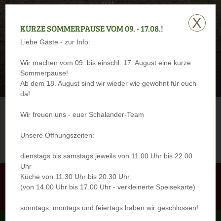
X
KURZE SOMMERPAUSE VOM 09. - 17.08.!
Liebe Gäste - zur Info:
Wir machen vom 09. bis einschl. 17. August eine kurze
Sommerpause!
Ab dem 18. August sind wir wieder wie gewohnt für euch
da!
Wir freuen uns - euer Schalander-Team
Unsere Öffnungszeiten:
Tisch
Speisekarte
Öffnungs-
reservieren
anschauen
zeiten
dienstags bis samstags jeweils von 11.00 Uhr bis 22.00
Uhr
Küche von 11.30 Uhr bis 20.30 Uhr
Film ansehen
(von 14.00 Uhr bis 17.00 Uhr - verkleinerte Speisekarte)
sonntags, montags und feiertags haben wir geschlossen!