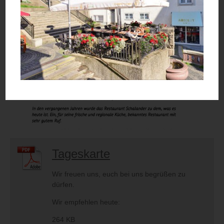
Tageskarte
Wir freuen uns, euch bei uns begrüßen zu
dürfen.
Wir empfehlen heute:
264 KB