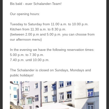
Bis bald - euer Schalander-Team!
Speisekarte
Our opening hours:
& GETRÄNKE
Tuesday to Saturday from 11.00 a.m. to 10.00 p.m.
Kitchen from 11.30 a.m. to 8.30 p.m.
(between 2.00 p.m and 5.00 p.m. you can choose from
our afternoon menu)
In the evening we have the following reservation times:
5.00 p.m. to 7.30 p.m.
7.40 p.m. until 10.00 p.m.
The Schalander is closed on Sundays, Mondays and
public holidays!