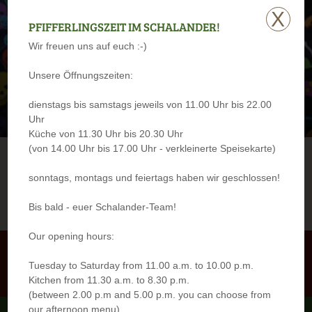
X
PFIFFERLINGSZEIT IM SCHALANDER!
Wir freuen uns auf euch :-)
Unsere Öffnungszeiten:
dienstags bis samstags jeweils von 11.00 Uhr bis 22.00
Uhr
Küche von 11.30 Uhr bis 20.30 Uhr
(von 14.00 Uhr bis 17.00 Uhr - verkleinerte Speisekarte)
sonntags, montags und feiertags haben wir geschlossen!
Tisch
Tisch
Speisekarte
Speisekarte
Öffnungs-
Öffnungs-
reservieren
reservieren
anschauen
anschauen
zeiten
zeiten
Bis bald - euer Schalander-Team!
Our opening hours:
Film ansehen
Film ansehen
Tuesday to Saturday from 11.00 a.m. to 10.00 p.m.
Kitchen from 11.30 a.m. to 8.30 p.m.
(between 2.00 p.m and 5.00 p.m. you can choose from
our afternoon menu)