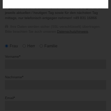
eine Lösung zu finden, können dies aber nicht garantieren. Aus
organisatorischen Gründen können wir Reservierungen für den
jeweils aktuellen / heutigen Tag sowie für den nächsten Tag
mittags, nur telefonisch entgegen nehmen! +49 831 16866
Ihre Daten werden sicher (SSL-verschlüsselt) übertragen.
Bitte beachten Sie auch unseren
Datenschutzhinweis
.
Frau
Herr
Familie
Vorname
*
Nachname
*
Email
*