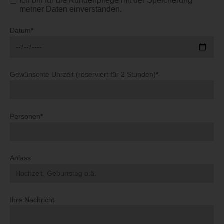
Ich bin für die Kundenpflege mit der Speicherung
meiner Daten einverstanden.
Datum
*
Gewünschte Uhrzeit (reserviert für 2 Stunden)
*
Personen
*
Anlass
Ihre Nachricht